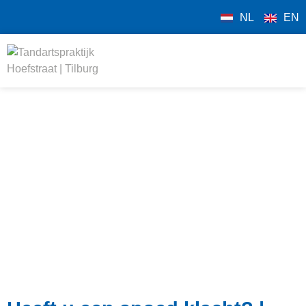
NL
EN
Spoed klacht
/
Home
Spoed klacht